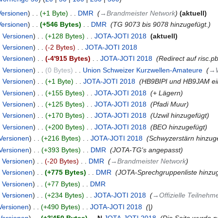
Versionen
+1 Byte
‎
DMR
‎
→‎Brandmeister Network
aktuell
Versionen
+546 Bytes
‎
DMR
‎
TG 9073 bis 9078 hinzugefügt.
Versionen
+128 Bytes
‎
JOTA-JOTI 2018
‎
aktuell
Versionen
-2 Bytes
‎
JOTA-JOTI 2018
‎
Versionen
-4'915 Bytes
‎
JOTA-JOTI 2018
‎
Redirect auf risc.pb
Versionen
0 Bytes
‎
Union Schweizer Kurzwellen-Amateure
‎
→‎
Versionen
+1 Byte
‎
JOTA-JOTI 2018
‎
HB9BIPI und HB9JAM ei
Versionen
+155 Bytes
‎
JOTA-JOTI 2018
‎
+ Lägern
Versionen
+125 Bytes
‎
JOTA-JOTI 2018
‎
Pfadi Muur
Versionen
+170 Bytes
‎
JOTA-JOTI 2018
‎
Uzwil hinzugefügt
Versionen
+200 Bytes
‎
JOTA-JOTI 2018
‎
BEO hinzugefügt
Versionen
+216 Bytes
‎
JOTA-JOTI 2018
‎
Schwyzerstärn hinzug
Versionen
+393 Bytes
‎
DMR
‎
JOTA-TG's angepasst
Versionen
-20 Bytes
‎
DMR
‎
→‎Brandmeister Network
Versionen
+775 Bytes
‎
DMR
‎
JOTA-Sprechgruppenliste hinzu
Versionen
+77 Bytes
‎
DMR
‎
Versionen
+234 Bytes
‎
JOTA-JOTI 2018
‎
→‎Offizielle Teilneh
Versionen
+490 Bytes
‎
JOTA-JOTI 2018
‎
|
Versionen
+3'450 Bytes
‎
N
JOTA-JOTI 2018
‎
Die Seite wurde n