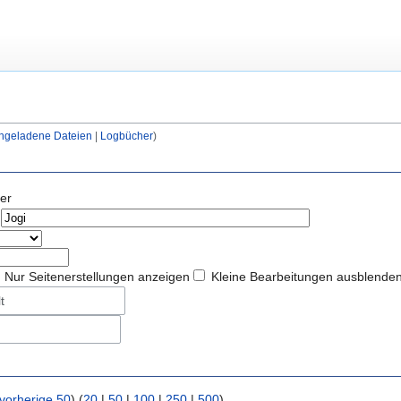
hgeladene Dateien
Logbücher
er
Nur Seitenerstellungen anzeigen
Kleine Bearbeitungen ausblende
t
vorherige 50
) (
20
|
50
|
100
|
250
|
500
)