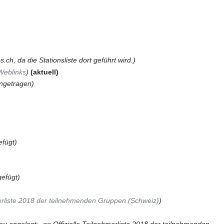
s.ch, da die Stationsliste dort geführt wird.
Weblinks
aktuell
ngetragen
efügt
gefügt
merliste 2018 der teilnehmenden Gruppen (Schweiz)
eu angelegt: „== Offizielle Teilnehmerliste 2018 der teilnehmenden