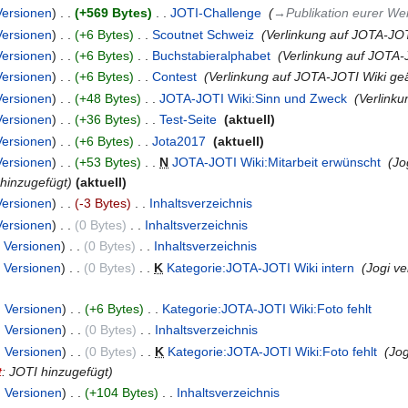
Versionen
+569 Bytes
‎
JOTI-Challenge
‎
→‎Publikation eurer We
Versionen
+6 Bytes
‎
Scoutnet Schweiz
‎
Verlinkung auf JOTA-JOT
Versionen
+6 Bytes
‎
Buchstabieralphabet
‎
Verlinkung auf JOTA-
Versionen
+6 Bytes
‎
Contest
‎
Verlinkung auf JOTA-JOTI Wiki ge
Versionen
+48 Bytes
‎
JOTA-JOTI Wiki:Sinn und Zweck
‎
Verlink
Versionen
+36 Bytes
‎
Test-Seite
‎
aktuell
Versionen
+6 Bytes
‎
Jota2017
‎
aktuell
Versionen
+53 Bytes
‎
N
JOTA-JOTI Wiki:Mitarbeit erwünscht
‎
Jo
 hinzugefügt
aktuell
Versionen
-3 Bytes
‎
Inhaltsverzeichnis
‎
Versionen
0 Bytes
‎
Inhaltsverzeichnis
‎
Versionen
0 Bytes
‎
Inhaltsverzeichnis
‎
Versionen
0 Bytes
‎
K
Kategorie:JOTA-JOTI Wiki intern
‎
Jogi v
Versionen
+6 Bytes
‎
Kategorie:JOTA-JOTI Wiki:Foto fehlt
‎
Versionen
0 Bytes
‎
Inhaltsverzeichnis
‎
Versionen
0 Bytes
‎
K
Kategorie:JOTA-JOTI Wiki:Foto fehlt
‎
Jog
t
: JOTI hinzugefügt
Versionen
+104 Bytes
‎
Inhaltsverzeichnis
‎