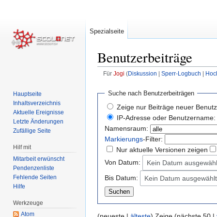
Spezialseite
Benutzerbeiträge
Für
Jogi
Diskussion
Sperr-Logbuch
Hoc
Zur
Zur
Suche nach Benutzerbeiträgen
Hauptseite
Navigation
Suche
Inhaltsverzeichnis
Zeige nur Beiträge neuer Benutz
springen
springen
Aktuelle Ereignisse
IP-Adresse oder Benutzername:
Letzte Änderungen
Namensraum:
Zufällige Seite
Markierungs
-Filter:
Hilf mit
Nur aktuelle Versionen zeigen
Mitarbeit erwünscht
Von Datum:
Kein Datum ausgewähl
Pendenzenliste
Fehlende Seiten
Bis Datum:
Kein Datum ausgewählt
Hilfe
Werkzeuge
Atom
(neueste |
älteste
) Zeige (nächste 50 |