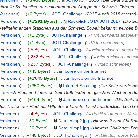
offizielle Stationsliste der teilnehmenden Gruppe der Schweiz. ''Wegen
Versionen
+6 Bytes
‎
JOTI-Challenge
‎
2017 durch 2018 ersetzt
Versionen
+1'291 Bytes
‎
N
Rückblick JOTA-JOTI 2017
‎
Die Se
e teilnehmenden Stationen aus der Schweiz. Soweit bekannt, wurden Be
Versionen
+1 Byte
‎
JOTI-Challenge
‎
→‎Film rückwärts abspiele
Versionen
+1 Byte
‎
JOTI-Challenge
‎
→‎Video schneiden
Versionen
-5 Bytes
‎
JOTI-Challenge
‎
→‎Film rückwärts abspiel
Versionen
-232 Bytes
‎
JOTI-Challenge
‎
→‎Film rückwärts abspi
Versionen
-237 Bytes
‎
JOTI-Challenge
‎
→‎Video schneiden
Versionen
+43 Bytes
‎
Jamboree on the Internet
‎
Versionen
+1'045 Bytes
‎
Jamboree on the Internet
‎
Versionen
+350 Bytes
‎
N
Internet Scouting
‎
Die Seite wurde neu
m Bereich Pfadi und Internet. Seit 1996 findet am gleichen Wochenend
Versionen
+164 Bytes
‎
N
Jamboree on the Internet
‎
Die Seite 
ites Treffen der Pfadi mit Hilfe des Internets. Es ist ausdrücklich kein
Versionen
-24 Bytes
‎
JOTI-Challenge
‎
→‎Publikation eurer Werk
Versionen
+30 Bytes
‎
N
Datei:Vimp2.jpg
‎
Hinweis 2 zum Challen
Versionen
+26 Bytes
‎
N
Datei:Vimp1.jpg
‎
Hinweis Challenge-Port
Versionen
+445 Bytes
‎
JOTI-Challenge
‎
→‎Publikation eurer We