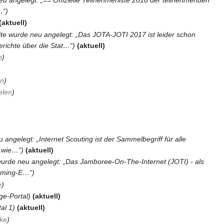
…“
aktuell
ite wurde neu angelegt: „Das JOTA-JOTI 2017 ist leider schon
richte über die Stat…“
aktuell
n
en
elen
 angelegt: „Internet Scouting ist der Sammelbegriff für alle
e wie…“
aktuell
wurde neu angelegt: „Das Jamboree-On-The-Internet (JOTI) - als
 Gaming-E…“
e
ge-Portal
aktuell
al 1
aktuell
rke