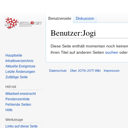
Benutzerseite
Diskussion
Benutzer:Jogi
Zur
Zur
Diese Seite enthält momentan noch keinen T
Navigation
Suche
ihren Titel auf anderen Seiten
suchen
oder
Hauptseite
springen
springen
Inhaltsverzeichnis
Aktuelle Ereignisse
Datenschutz
Über JOTA-JOTI Wiki
Impressum
Letzte Änderungen
Zufällige Seite
Hilf mit
Mitarbeit erwünscht
Pendenzenliste
Fehlende Seiten
Hilfe
Werkzeuge
Links auf diese Seite