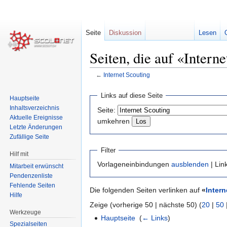
Seite
Diskussion
Lesen
Seiten, die auf «Intern
←
Internet Scouting
Zur
Zur
Links auf diese Seite
Hauptseite
Navigation
Suche
Inhaltsverzeichnis
Seite:
springen
springen
Aktuelle Ereignisse
umkehren
Letzte Änderungen
Zufällige Seite
Filter
Hilf mit
Vorlageneinbindungen
ausblenden
| Lin
Mitarbeit erwünscht
Pendenzenliste
Fehlende Seiten
Die folgenden Seiten verlinken auf
«
Intern
Hilfe
Zeige (vorherige 50 | nächste 50) (
20
|
50
Werkzeuge
Hauptseite
‎
(
← Links
)
Spezialseiten