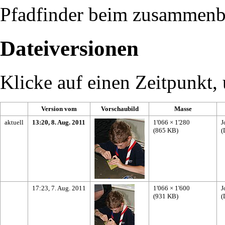
Pfadfinder beim zusammenba
Dateiversionen
Klicke auf einen Zeitpunkt, 
Version vom
Vorschaubild
Masse
aktuell
13:20, 8. Aug. 2011
1'066 × 1'280
J
(865 KB)
(
17:23, 7. Aug. 2011
1'066 × 1'600
J
(931 KB)
(