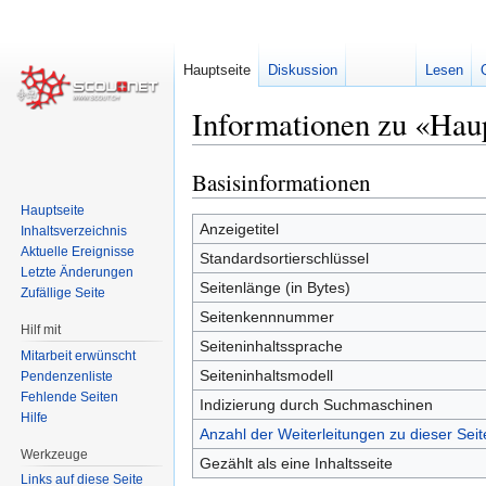
Hauptseite
Diskussion
Lesen
Informationen zu «Haup
Basisinformationen
Zur
Zur
Navigation
Suche
Hauptseite
springen
springen
Anzeigetitel
Inhaltsverzeichnis
Aktuelle Ereignisse
Standardsortierschlüssel
Letzte Änderungen
Seitenlänge (in Bytes)
Zufällige Seite
Seitenkennnummer
Hilf mit
Seiteninhaltssprache
Mitarbeit erwünscht
Seiteninhaltsmodell
Pendenzenliste
Fehlende Seiten
Indizierung durch Suchmaschinen
Hilfe
Anzahl der Weiterleitungen zu dieser Seit
Werkzeuge
Gezählt als eine Inhaltsseite
Links auf diese Seite